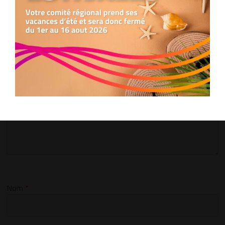
Votre adresse e-mail ne sera pas publiée.
Les champs
Refuser
obligatoires sont indiqués avec
*
Préférences
Commentaire
*
Nom
*