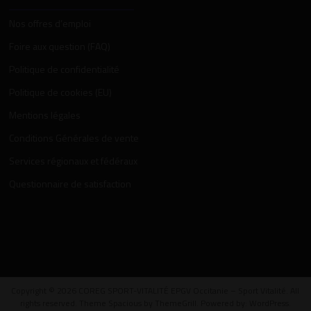
Nos offres d’emploi
Foire aux question (FAQ)
Politique de confidentialité
Politique de cookies (EU)
Mentions légales
Conditions Générales de vente
Services régionaux et fédéraux
Questionnaire de satisfaction
Copyright © 2026
COREG SPORT-VITALITÉ EPGV Occitanie – Sport Vitalité
. All
rights reserved. Theme
Spacious
by ThemeGrill. Powered by:
WordPress
.