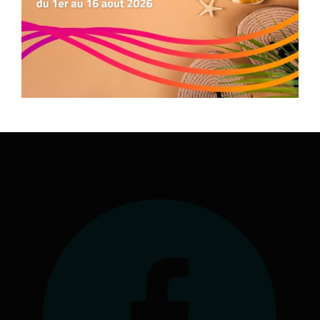
Préférences
Nous contacter
05.34.25.77.90
formation.occitanie@comite-epgv.fr
Siège social : 7 rue André Citroën 31130 Balma
Antenne à la Maison Régionale des Sports
1039 rue Georges Méliès
34967 Montpellier Cedex