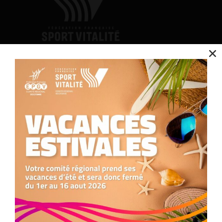
Nous utilisons des cookies pour optimiser notre site web et notre service.
Contact
Accepter
Nous contacter
05.34.25.77.90
Refuser
formation.occitanie@comite-epgv.fr
Siège social : 7 rue André Citroën 31130 Balma
Préférences
Antenne à la Maison Régionale des Sports
1039 rue Georges Méliès
34967 Montpellier Cedex