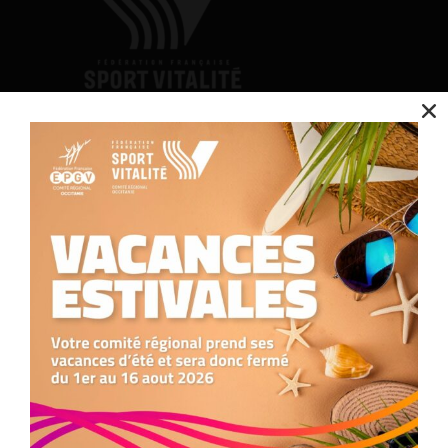
Nous utilisons des cookies pour optimiser notre site web et notre service.
Contact
Accepter
Nous contacter
05.34.25.77.90
Refuser
formation.occitanie@comite-epgv.fr
Siège social : 7 rue André Citroën 31130 Balma
Préférences
Antenne à la Maison Régionale des Sports
1039 rue Georges Méliès
34967 Montpellier Cedex