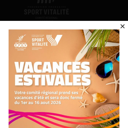
Contact
Nous utilisons des cookies pour optimiser notre site web et notre service.
Accepter
Nous contacter
05.34.25.77.90
formation.occitanie@comite-epgv.fr
Refuser
Siège social : 7 rue André Citroën 31130 Balma
Antenne à la Maison Régionale des Sports
Préférences
1039 rue Georges Méliès
34967 Montpellier Cedex