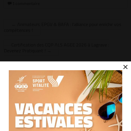
1 commentaire
←
Animateurs EPGV & BAFA : l’alliance pour enrichir vos
compétences !
Certification des CQP ALS AGEE 2026 à Lagrave :
Devenez Pratiquant !
→
Un avis sur «
Solidarité – La Grande
Marche de Lucie 2025
»
Football predictions
9 novembre 2025 à 12 h 48 min
Permalien
Nous utilisons des cookies pour optimiser notre site web et notre service.
Accepter