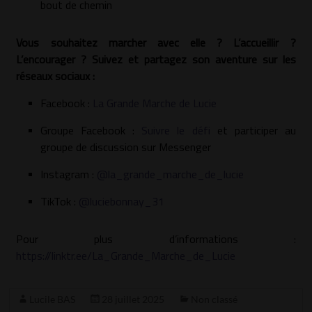
bout de chemin
Vous souhaitez marcher avec elle ? L’accueillir ?
L’encourager ? Suivez et partagez son aventure sur les
réseaux sociaux :
Facebook :
La Grande Marche de Lucie
Groupe Facebook :
Suivre le défi
et participer au
groupe de discussion sur Messenger
Instagram :
@la_grande_marche_de_lucie
TikTok :
@luciebonnay_31
Pour plus d’informations :
https://linktr.ee/La_Grande_Marche_de_Lucie
Lucile BAS
28 juillet 2025
Non classé