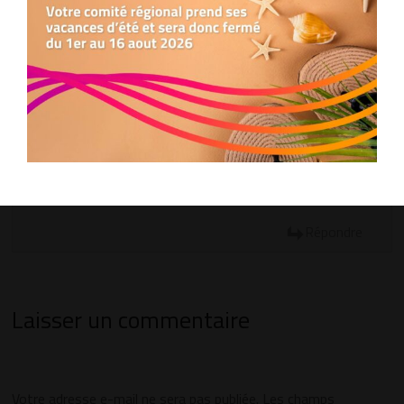
Haha, Lucie, cette femme a la détermination dun
Refuser
marteau piqueur ! Félicitations pour avoir déjà
collecté presque 1500 € et pour devenir
Préférences
ambassadrice. Sa marche presque sans douleurs est
une leçon pour nous tous. Pour ceux qui pensent
quune simple marche ne suffit pas, eh bien, Lucie
montre le bon exemple en reversant une partie de
son bien-être financier à la cause. Bonne chance
pour sa cagnotte en ligne et sa future grande
marche en 2025 ! Qui va oser lui faire une course ?
Répondre
Laisser un commentaire
Votre adresse e-mail ne sera pas publiée.
Les champs