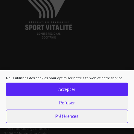
Nous utilisons des cookies pour optimiser notre site web et notre service.
Contact
Accepter
Nous contacter
05.34.25.77.90
Refuser
formation.occitanie@comite-epgv.fr
Préférences
Siège social : 7 rue André Citroën 31130 Balma
Antenne à la Maison Régionale des Sports
1039 rue Georges Méliès
34967 Montpellier Cedex