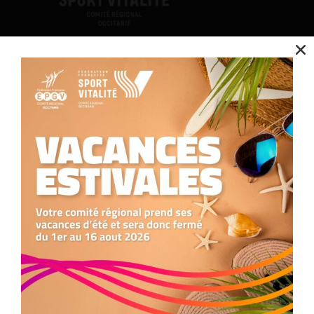
Contact
Nous utilisons des cookies pour optimiser notre site web et notre service.
Nous contacter
05.34.25.77.90
Accepter
formation.occitanie@comite-epgv.fr
Refuser
Siège social : 7 rue André Citroën 31130 Balma
Antenne à la Maison Régionale des Sports
1039 rue Georges Méliès
Préférences
34967 Montpellier Cedex