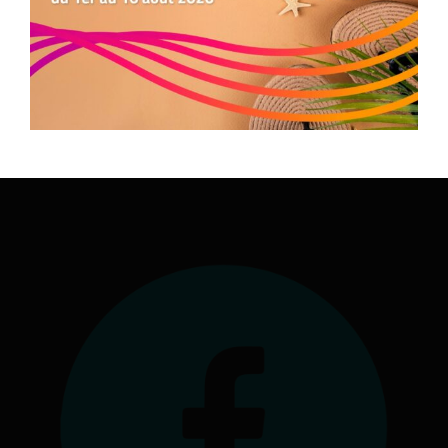
Préférences
05.34.25.77.90
formation.occitanie@comite-epgv.fr
Siège social : 7 rue André Citroën 31130 Balma
Antenne à la Maison Régionale des Sports
1039 rue Georges Méliès
34967 Montpellier Cedex