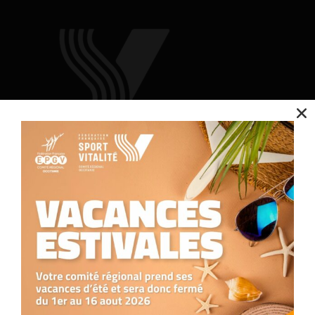
Nous utilisons des cookies pour optimiser notre site web et notre service.
Accepter
Contact
Refuser
Nous contacter
05.34.25.77.90
Préférences
formation.occitanie@comite-epgv.fr