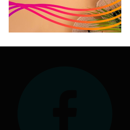
Siège social : 7 rue André Citroën 31130 Balma
Antenne à la Maison Régionale des Sports
1039 rue Georges Méliès
34967 Montpellier Cedex