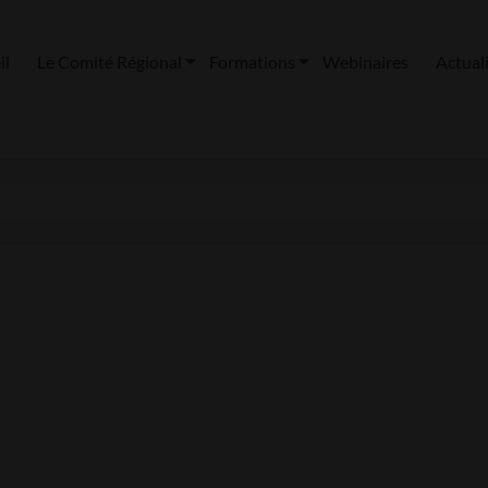
il
Le Comité Régional
Formations
Webinaires
Actual