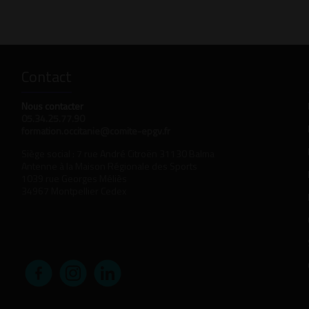
Contact
Nous contacter
05.34.25.77.90
formation.occitanie@comite-epgv.fr
Siège social : 7 rue André Citroën 31130 Balma
Antenne à la Maison Régionale des Sports
1039 rue Georges Méliès
34967 Montpellier Cedex