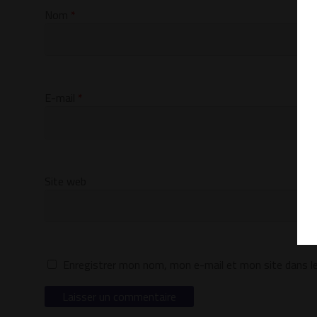
Nom
*
E-mail
*
Site web
Enregistrer mon nom, mon e-mail et mon site dans l