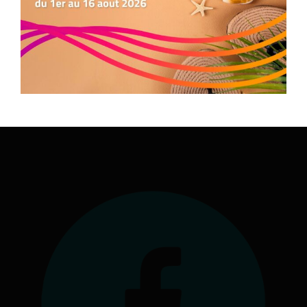
Préférences
Nous contacter
05.34.25.77.90
formation.occitanie@comite-epgv.fr
Siège social : 7 rue André Citroën 31130 Balma
Antenne à la Maison Régionale des Sports
1039 rue Georges Méliès
34967 Montpellier Cedex