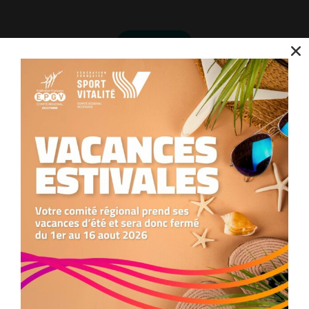
S'inscrire
En savoir plus
Nous utilisons des cookies pour optimiser notre site web et notre service.
Accepter
Refuser
Préférences
Visiter le site Quidiball®
Lucile BAS
9 octobre 2024
Non classé