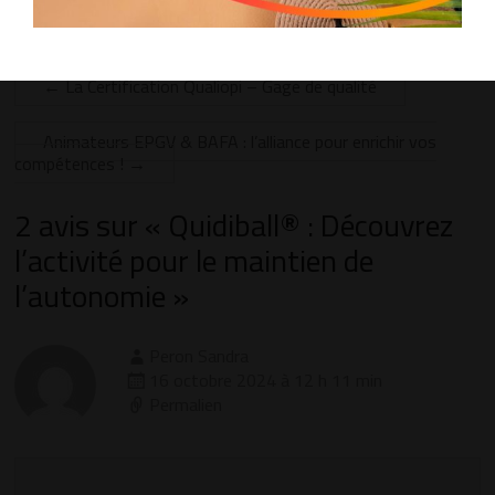
2 Commentaires
←
La Certification Qualiopi – Gage de qualité
Animateurs EPGV & BAFA : l’alliance pour enrichir vos
compétences !
→
2 avis sur «
Quidiball® : Découvrez
l’activité pour le maintien de
l’autonomie
»
Peron Sandra
16 octobre 2024 à 12 h 11 min
Permalien