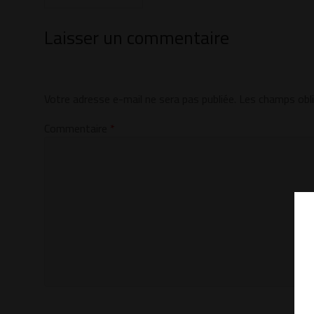
Laisser un commentaire
Votre adresse e-mail ne sera pas publiée.
Les champs obli
Commentaire
*