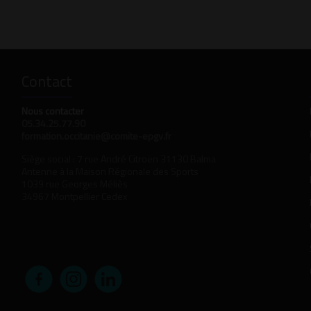
Contact
Nous contacter
05.34.25.77.90
formation.occitanie@comite-epgv.fr
Siège social : 7 rue André Citroën 31130 Balma
Antenne à la Maison Régionale des Sports
1039 rue Georges Méliès
34967 Montpellier Cedex