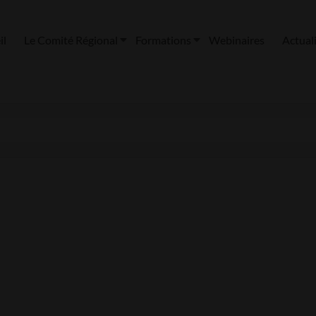
il
Le Comité Régional
Formations
Webinaires
Actual