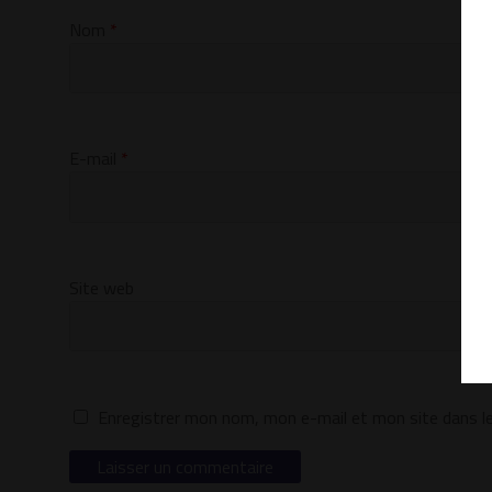
Nom
*
E-mail
*
Site web
Enregistrer mon nom, mon e-mail et mon site dans l