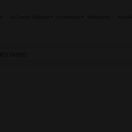
il
Le Comité Régional
Formations
Webinaires
Actual
00174950