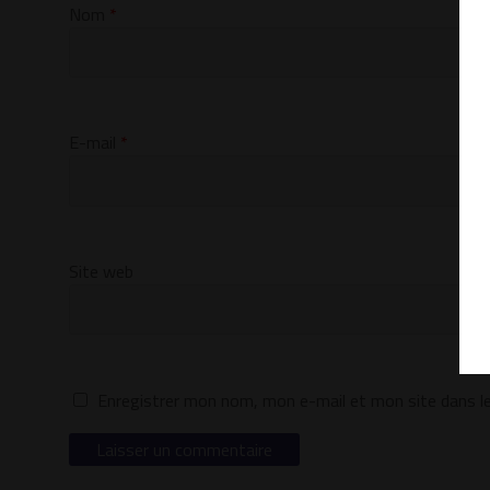
Nom
*
E-mail
*
Site web
Enregistrer mon nom, mon e-mail et mon site dans l