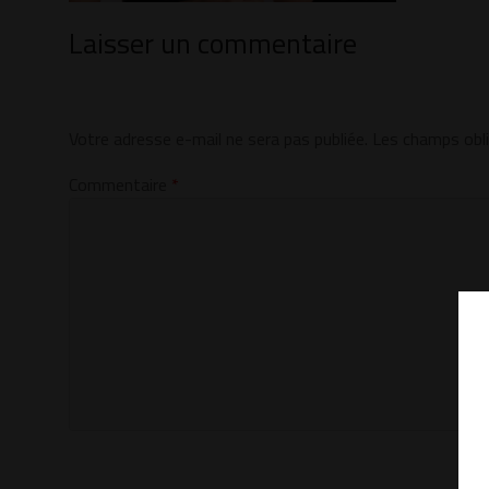
Laisser un commentaire
Votre adresse e-mail ne sera pas publiée.
Les champs obli
Commentaire
*