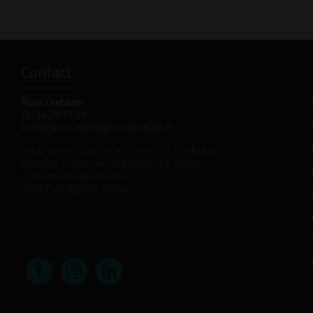
Contact
Nous contacter
05.34.25.77.90
formation.occitanie@comite-epgv.fr
Siège social : 7 rue André Citroën 31130 Balma
Antenne à la Maison Régionale des Sports
1039 rue Georges Méliès
34967 Montpellier Cedex