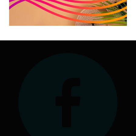
1039 rue Georges Méliès
34967 Montpellier Cedex