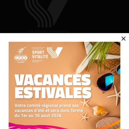
Nous utilisons des cookies pour optimiser notre site web et notre service.
Contact
Accepter
Nous contacter
Refuser
05.34.25.77.90
formation.occitanie@comite-epgv.fr
Préférences
Siège social : 7 rue André Citroën 31130 Balma
Antenne à la Maison Régionale des Sports