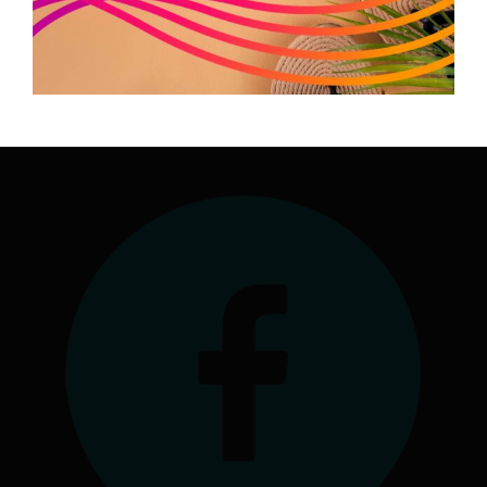
Antenne à la Maison Régionale des Sports
1039 rue Georges Méliès
34967 Montpellier Cedex