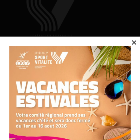
Nous utilisons des cookies pour optimiser notre site web et notre service.
Contact
Accepter
Refuser
Nous contacter
05.34.25.77.90
formation.occitanie@comite-epgv.fr
Préférences
Siège social : 7 rue André Citroën 31130 Balma