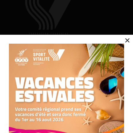
Nous utilisons des cookies pour optimiser notre site web et notre service.
Contact
Accepter
Refuser
Nous contacter
05.34.25.77.90
formation.occitanie@comite-epgv.fr
Préférences
Siège social : 7 rue André Citroën 31130 Balma