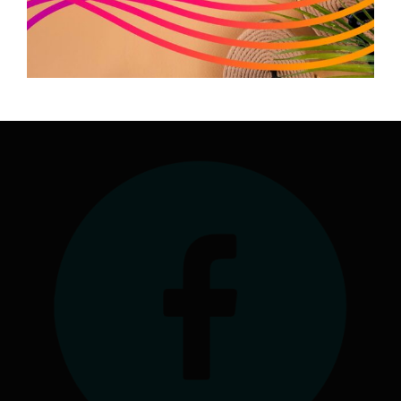
Antenne à la Maison Régionale des Sports
1039 rue Georges Méliès
34967 Montpellier Cedex