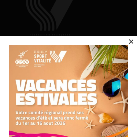
Nous utilisons des cookies pour optimiser notre site web et notre service.
Contact
Accepter
Refuser
Nous contacter
05.34.25.77.90
formation.occitanie@comite-epgv.fr
Préférences
Siège social : 7 rue André Citroën 31130 Balma