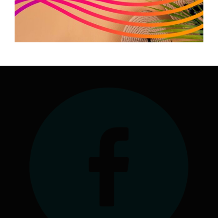
Antenne à la Maison Régionale des Sports
1039 rue Georges Méliès
34967 Montpellier Cedex