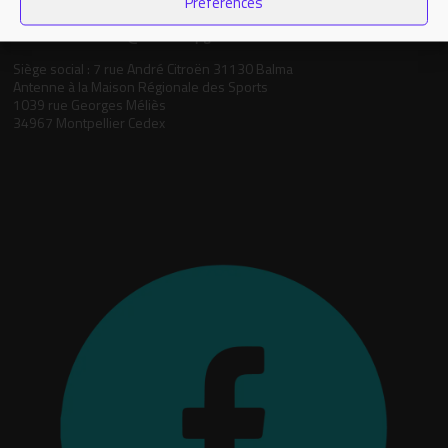
Préférences
05.34.25.77.90
formation.occitanie@comite-epgv.fr
Siège social : 7 rue André Citroën 31130 Balma
Antenne à la Maison Régionale des Sports
1039 rue Georges Méliès
34967 Montpellier Cedex