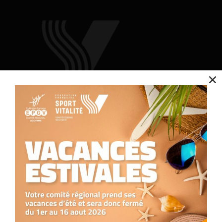
Nous utilisons des cookies pour optimiser notre site web et notre service.
Accepter
Contact
Refuser
Nous contacter
05.34.25.77.90
Préférences
formation.occitanie@comite-epgv.fr