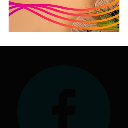
Siège social : 7 rue André Citroën 31130 Balma
Antenne à la Maison Régionale des Sports
1039 rue Georges Méliès
34967 Montpellier Cedex