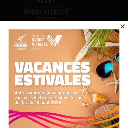
Contact
Nous utilisons des cookies pour optimiser notre site web et notre service.
Accepter
Nous contacter
05.34.25.77.90
formation.occitanie@comite-epgv.fr
Refuser
Siège social : 7 rue André Citroën 31130 Balma
Antenne à la Maison Régionale des Sports
Préférences
1039 rue Georges Méliès
34967 Montpellier Cedex