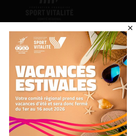
Contact
Nous utilisons des cookies pour optimiser notre site web et notre service.
Accepter
Nous contacter
05.34.25.77.90
formation.occitanie@comite-epgv.fr
Refuser
Siège social : 7 rue André Citroën 31130 Balma
Antenne à la Maison Régionale des Sports
Préférences
1039 rue Georges Méliès
34967 Montpellier Cedex