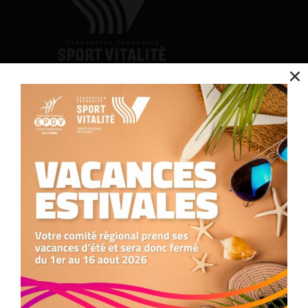
Nous utilisons des cookies pour optimiser notre site web et notre service.
Contact
Accepter
Nous contacter
05.34.25.77.90
Refuser
formation.occitanie@comite-epgv.fr
Siège social : 7 rue André Citroën 31130 Balma
Préférences
Antenne à la Maison Régionale des Sports
1039 rue Georges Méliès
34967 Montpellier Cedex