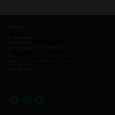
Contact
Nous contacter
05.34.25.77.90
formation.occitanie@comite-epgv.fr
Siège social : 7 rue André Citroën 31130 Balma
Antenne à la Maison Régionale des Sports
1039 rue Georges Méliès
34967 Montpellier Cedex