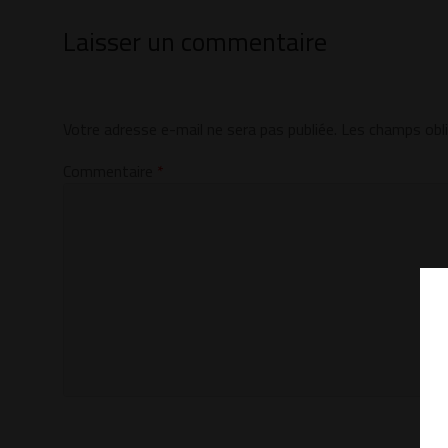
Laisser un commentaire
Votre adresse e-mail ne sera pas publiée.
Les champs obli
Commentaire
*