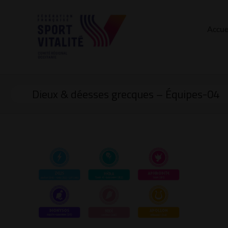
Accue
Dieux & déesses grecques – Équipes-04