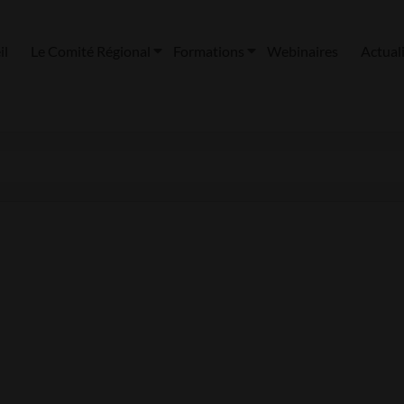
il
Le Comité Régional
Formations
Webinaires
Actual