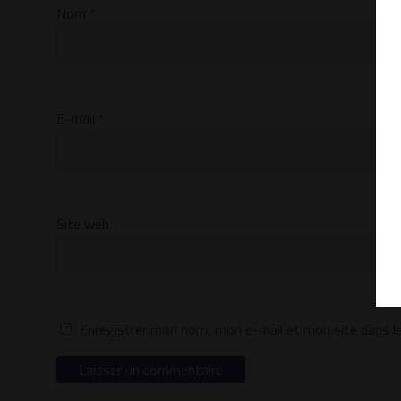
Nom
*
E-mail
*
Site web
Enregistrer mon nom, mon e-mail et mon site dans l