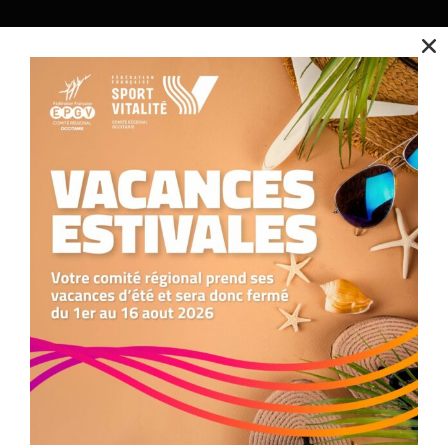
Contact
Nous contacter
Nous utilisons des cookies pour optimiser notre site web et notre service.
05.34.25.77.90
formation.occitanie@comite-epgv.fr
Accepter
Siège social : 7 rue André Citroën 31130 Balma
Antenne à la Maison Régionale des Sports
Refuser
1039 rue Georges Méliès
34967 Montpellier Cedex
Préférences