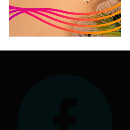
05.34.25.77.90
formation.occitanie@comite-epgv.fr
Siège social : 7 rue André Citroën 31130 Balma
Antenne à la Maison Régionale des Sports
1039 rue Georges Méliès
34967 Montpellier Cedex